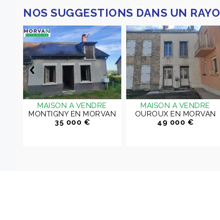
NOS SUGGESTIONS DANS UN RAYO
E
MAISON A VENDRE
MAISON A VENDRE
MONTIGNY EN MORVAN
OUROUX EN MORVAN
35 000 €
49 000 €