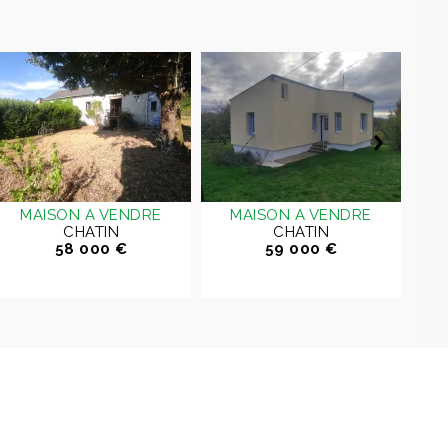
MAISON A VENDRE
MAISON A VENDRE
CHATIN
CHATIN
O
58 000 €
59 000 €