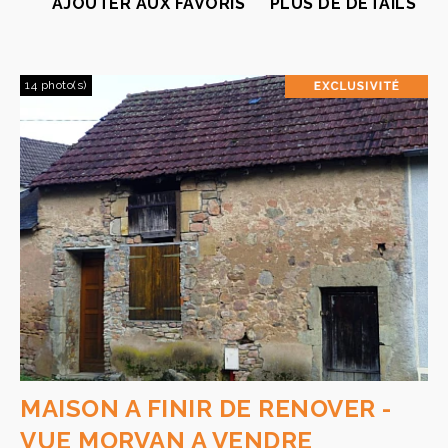
AJOUTER AUX FAVORIS
PLUS DE DÉTAILS
14 photo(s)
MAISON A FINIR DE RENOVER -
VUE MORVAN A VENDRE