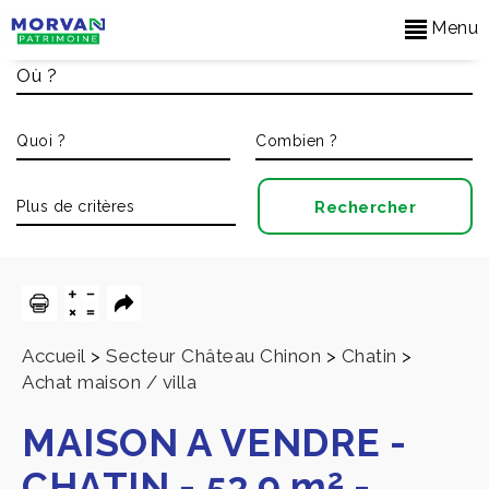
Menu
Accueil
>
Secteur Château Chinon
>
Chatin
>
Achat maison / villa
MAISON A VENDRE
-
2
CHATIN
-
53.9 m
-