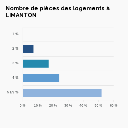
Nombre de pièces des logements à
LIMANTON
1 %
2 %
3 %
4 %
NaN %
0 %
10 %
20 %
30 %
40 %
50 %
60 %