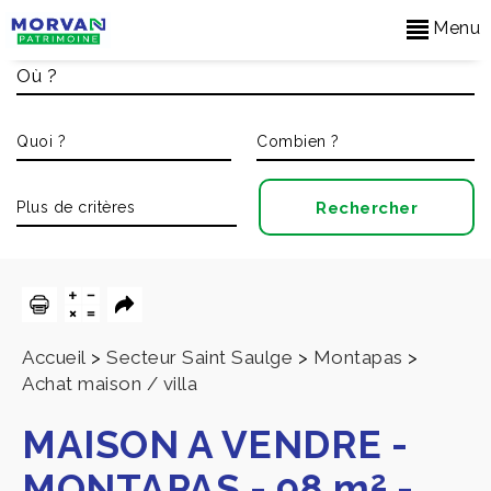
Menu
Accueil
>
Secteur Saint Saulge
>
Montapas
>
Achat maison / villa
MAISON A VENDRE
-
2
MONTAPAS
-
98 m
-