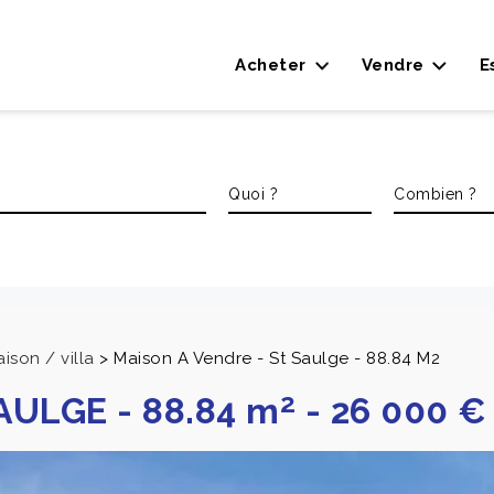
Acheter
Vendre
E
ison / villa
>
Maison A Vendre - St Saulge - 88.84 M2
2
AULGE
-
88.84 m
-
26 000 €