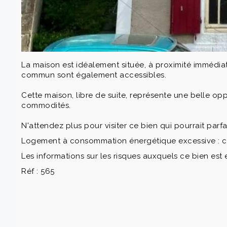
L'intérieur de la maison nécessite quelques travaux d
chez-vous selon vos goûts. La cuisine ouverte sur sal
À l'extérieur, vous profiterez d'un jardin de 205 m², 
apportent un potentiel supplémentaire pour du ran
La maison est idéalement située, à proximité immédiat
commun sont également accessibles.
Cette maison, libre de suite, représente une belle opp
commodités.
N'attendez plus pour visiter ce bien qui pourrait par
Logement à consommation énergétique excessive : c
Les informations sur les risques auxquels ce bien est 
Réf : 565