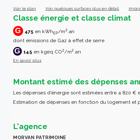
Voir le plan
Voir quelques surfaces plus en détail
Impri
Classe énergie et classe climat
G
2
475
en kWh
/m
.an
EP
dont émissions de Gaz à effet de serre
G
2
2
145
en kgeq CO
/m
.an
En savoir plus
Montant estimé des dépenses ann
Les dépenses d'énergie sont estimées entre 4 820 € e
Estimation de dépenses en fonction du logement et pour
L'agence
MORVAN PATRIMOINE