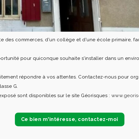
e rafraîchissement, notamment le changement des huisseries
le à manger est fonctionnelle.
offrant un espace agréable pour profiter des journées ensole
gement ou un projet d'aménagement.
e des commerces, d'un collège et d'une école primaire, facil
ortunité pour quiconque souhaite s'installer dans un environ
faitement répondre à vos attentes. Contactez-nous pour orga
lasse G.
exposé sont disponibles sur le site Géorisques :
www.georis
Ce bien m'intéresse, contactez-moi