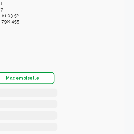
l
87
.81.03.52
 798 455
Mademoiselle