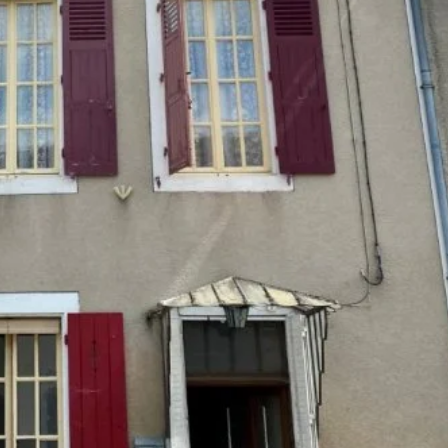
LAGE TOUTES COMMODITES -
ge
lge, offrant une surface habitable de 88,84 m². Ce bien s
 lumineux de 21,8 m² vous invite à profiter de moments convi
tout au long de la journée.