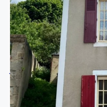
COEUR NIVERNAIS - VIL
jardin 205 m2
À vendre - Maison 2 chambres - 88,84 m² - Saint Saul
Découvrez cette charmante maison située à Saint Sau
idéal pour un couple ou une petite famille. Le séjour
traversante nord-sud qui assure une belle luminosité 