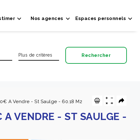
stimer
Nos agences
Espaces personnels
€ A Vendre - St Saulge - 60.18 M2
 A VENDRE
-
ST SAULGE
-