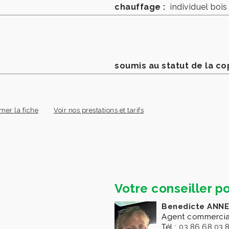
chauffage :
individuel bois
soumis au statut de la co
mer la fiche
Voir nos prestations et tarifs
Votre conseiller po
Benedicte ANNE
Agent commercia
Tél :
03.86.68.03.