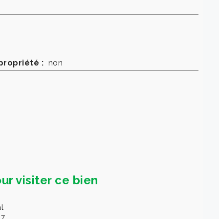
propriété :
non
ur visiter ce bien
l
87