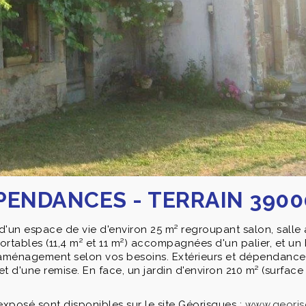
EPENDANCES - TERRAIN 390
c d'un espace de vie d'environ 25 m² regroupant salon, salle
rtables (11,4 m² et 11 m²) accompagnées d'un palier, et un
d'aménagement selon vos besoins. Extérieurs et dépendances
et d'une remise. En face, un jardin d'environ 210 m² (surface
exposé sont disponibles sur le site Géorisques :
www.georis