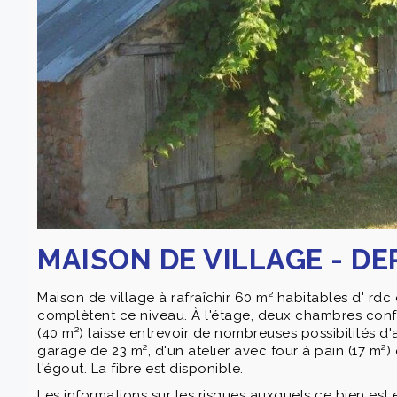
MAISON DE VILLAGE - D
Maison de village à rafraîchir 60 m² habitables d' rd
complètent ce niveau. À l'étage, deux chambres confo
(40 m²) laisse entrevoir de nombreuses possibilités 
garage de 23 m², d'un atelier avec four à pain (17 m²) 
l'égout. La fibre est disponible.
Les informations sur les risques auxquels ce bien est 