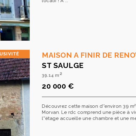
locatif ! A ...
MAISON A FINIR DE REN
ST SAULGE
2
39.14 m
20 000 €
Découvrez cette maison d''environ 39 m² à
Morvan. Le rdc comprend une pièce à vivr
l''étage accueille une chambre et une mez