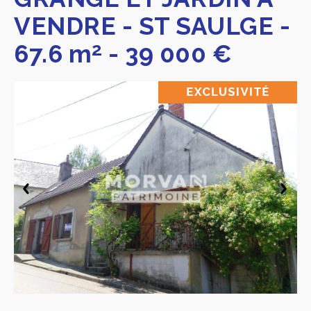
VENDRE
-
ST SAULGE
-
2
67.6 m
-
39 000 €