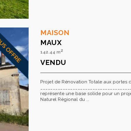
MAISON
MAUX
2
142.44 m
VENDU
Projet de Rénovation Totale aux portes 
_____________________________________
représente une base solide pour un proj
Naturel Régional du ...