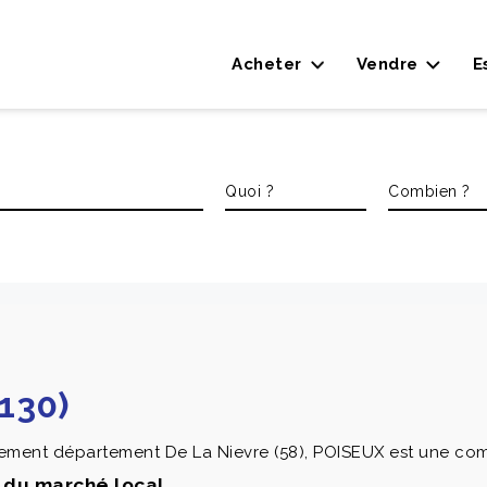
Acheter
Vendre
E
130)
ment département De La Nievre (58), POISEUX est une com
s du marché local