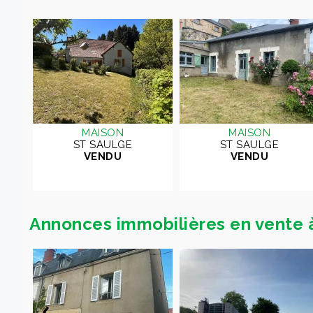
MAISON
MAISON
ST SAULGE
ST SAULGE
VENDU
VENDU
Annonces immobilières en vente
ORT
DRE
OIS