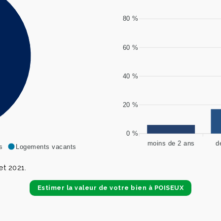
80 %
60 %
40 %
20 %
0 %
moins de 2 ans
d
s
Logements vacants
t 2021.
Estimer la valeur de votre bien à POISEUX