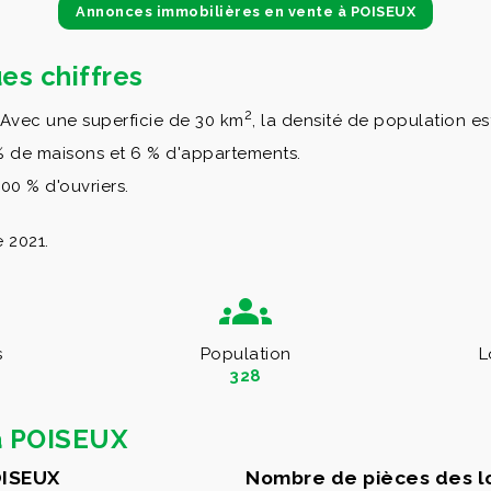
Annonces immobilières en vente à POISEUX
es chiffres
2
 Avec une superficie de 30 km
, la densité de population e
 % de maisons et 6 % d'appartements.
00 % d'ouvriers.
 2021.
s
Population
L
328
à POISEUX
OISEUX
Nombre de pièces des 