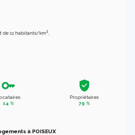
2
st de 11 habitants/km
.
ocataires
Propriétaires
14 %
79 %
logements à POISEUX