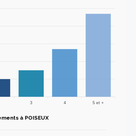
3
4
5 et +
ments à POISEUX