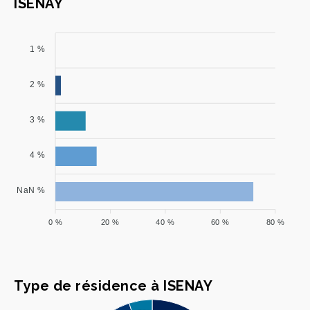
ISENAY
1 %
2 %
3 %
4 %
NaN %
0 %
20 %
40 %
60 %
80 %
Type de résidence à ISENAY