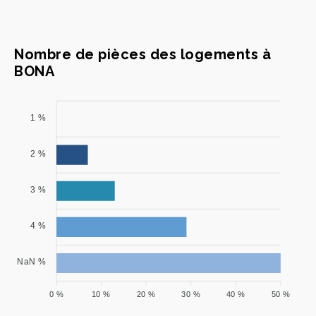
Nombre de pièces des logements à
BONA
1 %
2 %
3 %
4 %
NaN %
0 %
10 %
20 %
30 %
40 %
50 %