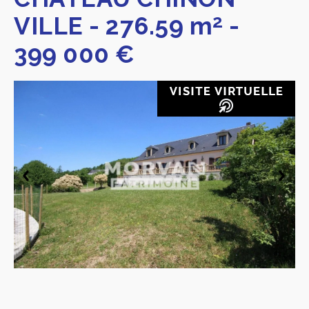
2
VILLE
-
276.59 m
-
399 000 €