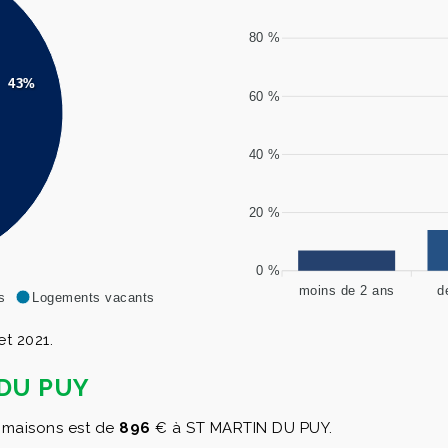
80 %
43%
60 %
40 %
20 %
0 %
moins de 2 ans
d
s
Logements vacants
t 2021.
N DU PUY
maisons est de
896
€ à ST MARTIN DU PUY.