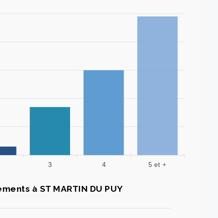
3
4
5 et +
ments à ST MARTIN DU PUY