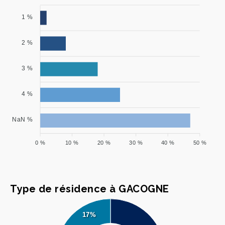
1 %
2 %
3 %
4 %
NaN %
0 %
10 %
20 %
30 %
40 %
50 %
Type de résidence à GACOGNE
17%