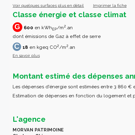
Voir quelques surfaces plus en détail
Imprimer la fiche
Classe énergie et classe climat
G
2
600
en kWh
/m
.an
EP
dont émissions de Gaz à effet de serre
C
2
2
18
en kgeq CO
/m
.an
En savoir plus
Montant estimé des dépenses ann
Les dépenses d'énergie sont estimées entre 3 860 € e
Estimation de dépenses en fonction du logement et pour
L'agence
MORVAN PATRIMOINE