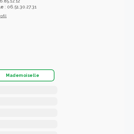
6.85.12.12
le :
06.51.30.27.31
ofil
Mademoiselle