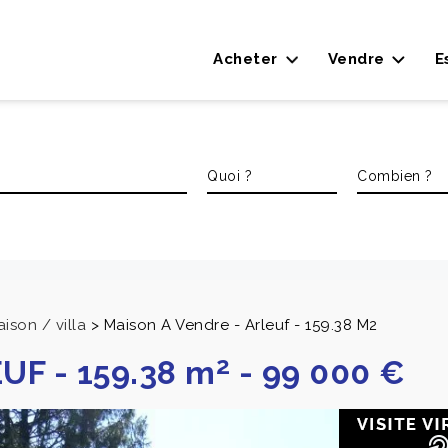
Acheter
Vendre
E
ison / villa
>
Maison A Vendre - Arleuf - 159.38 M2
2
EUF
-
159.38 m
-
99 000 €