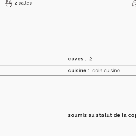
2 salles
caves :
2
cuisine :
coin cuisine
soumis au statut de la co