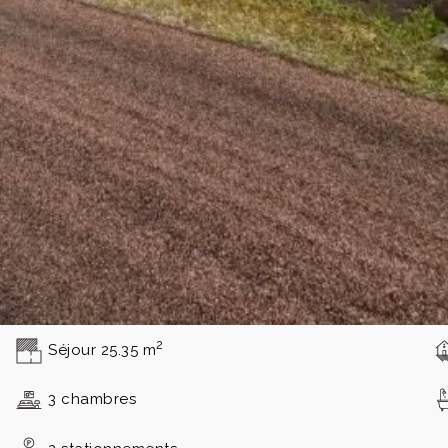
 un jardin clos, idéal pour prendre le temps dehors en toute
bre avec lavabo-wc, remise et un abri de jardin, en plus du
le charme d'une construction de 1835, avec toiture en ardois
exposé sont disponibles sur le site Géorisques :
www.georis
Ce bien m'intéresse, contactez-moi
2
Séjour 25.35 m
3 chambres