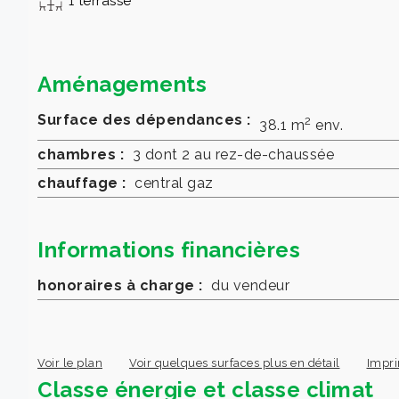
1 terrasse
Aménagements
Surface des dépendances :
2
38.1 m
env.
chambres :
3 dont 2 au rez-de-chaussée
chauffage :
central gaz
Informations financières
honoraires à charge :
du vendeur
Voir le plan
Voir quelques surfaces plus en détail
Impri
Classe énergie et classe climat