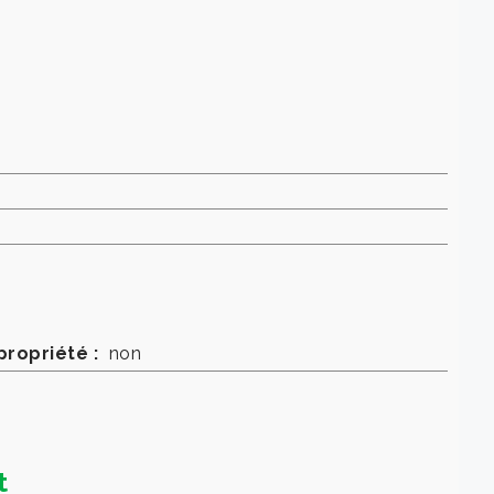
propriété :
non
t