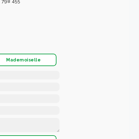
 798 455
Mademoiselle