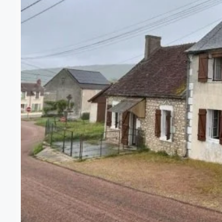
MAISON EN PIERRES AVEC
Nevers
Maison ancienne de 5 pièces (106,98 m² habitables) ave
organisé autour d'un rez-de-chaussée avec cuisine ouv
L'état intérieur est bon, avec un rafraîchissement à pr
À l'étage, vous profitez d'une grande chambre confort
partie simple et double, pour un cadre de vie modulab