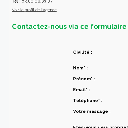
Tél :
03.86.68.03.87
Voir le profil de l'agence
Contactez-nous via ce formulaire 
Civilité :
Nom* :
Prénom* :
Email* :
Téléphone* :
Votre message :
Etes-vous déjà propriét