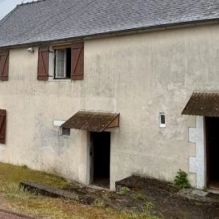
 DEPENDANCES ET TERRAIN 
c une exposition traversante est-ouest, qui favorise une lum
erte sur la salle à manger, salon, palier, chambre, salle d'
évoir selon vos goûts.
able, salle d'eau-wc, ainsi qu'un grenier aménageable. Les
le et fonctionnel. Le chauffage central au gaz participe a