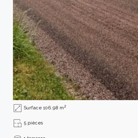
Côté extérieur, la maison s'ouvre sur une terrasse et
telles qu'un atelier avec grenier au-dessus, une cham
680 m² de terrain, est raccordé à une fosse septique.
Le secteur est à taille humaine et la maison conserve 
l'assainissement est géré par fosse septique.
Les informations sur les risques auxquels ce bien est 
Réf : 563
Caractéristiques
2
Surface 106.98 m
5 pièces