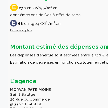
E
2
270
en kWh
/m
.an
EP
dont émissions de Gaz à effet de serre
E
2
2
68
en kgeq CO
/m
.an
En savoir plus
Montant estimé des dépenses ann
Les dépenses d'énergie sont estimées entre 4 500 € e
Estimation de dépenses en fonction du logement et pour
L'agence
MORVAN PATRIMOINE
Saint Saulge
20 Rue du Commerce
58330 ST SAULGE