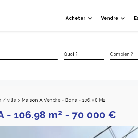
Acheter
Vendre
E
/ villa
>
Maison A Vendre - Bona - 106.98 M2
2
A
-
106.98 m
-
70 000 €