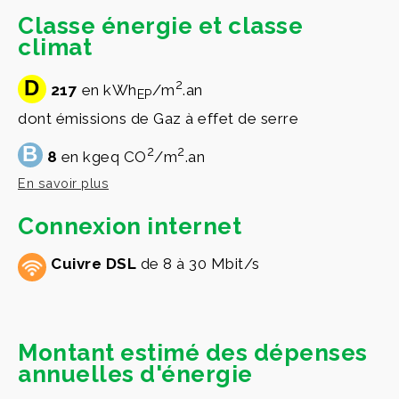
Classe énergie et classe
climat
D
2
217
en kWh
/m
.an
EP
dont émissions de Gaz à effet de serre
B
2
2
8
en kgeq CO
/m
.an
En savoir plus
Connexion internet
Cuivre DSL
de 8 à 30 Mbit/s
Montant estimé des dépenses
annuelles d'énergie