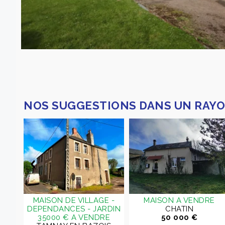
NOS SUGGESTIONS DANS UN RAYO
 4
MAISON DE VILLAGE -
MAISON A VENDRE
s A
DEPENDANCES - JARDIN
CHATIN
35000 € A VENDRE
50 000 €