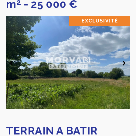
2
m
-
25 000 €
TERRAIN A BATIR