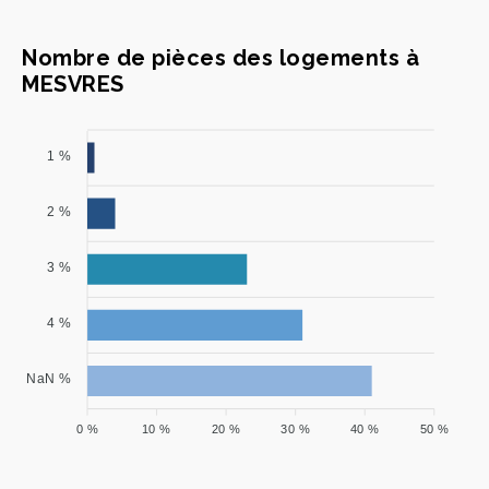
Nombre de pièces des logements à
MESVRES
1 %
2 %
3 %
4 %
NaN %
0 %
10 %
20 %
30 %
40 %
50 %