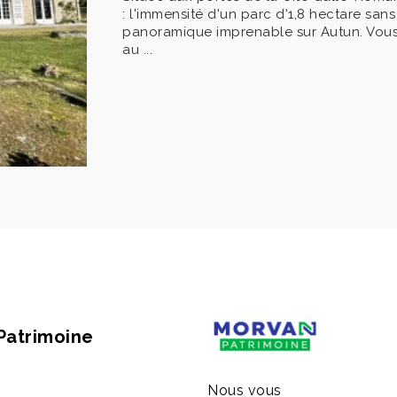
: l'immensité d'un parc d'1,8 hectare san
panoramique imprenable sur Autun. Vous b
au ...
Patrimoine
Nous vous