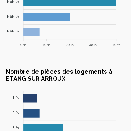
NaN %
NaN %
NaN %
0 %
10 %
20 %
30 %
40 %
Nombre de pièces des logements à
ETANG SUR ARROUX
1 %
2 %
3 %