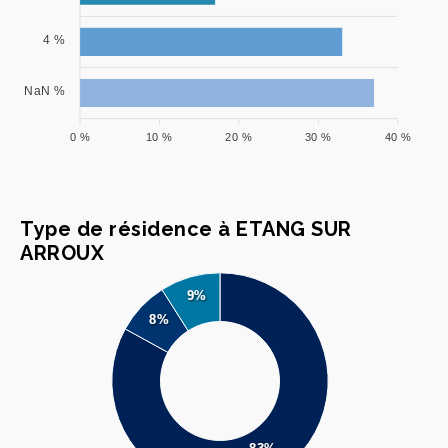
4 %
NaN %
0 %
10 %
20 %
30 %
40 %
Type de résidence à ETANG SUR
ARROUX
9%
8%