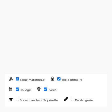
Ecole maternelle
Ecole primaire
Collège
Lycée
Supermarché / Supérette
Boulangerie