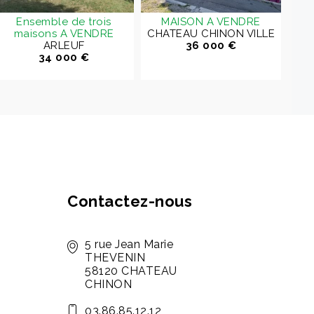
Ensemble de trois
MAISON A VENDRE
maisons A VENDRE
CHATEAU CHINON VILLE
CHA
ARLEUF
36 000 €
34 000 €
Contactez-nous
5 rue Jean Marie
THEVENIN
58120 CHATEAU
CHINON
03.86.85.12.12