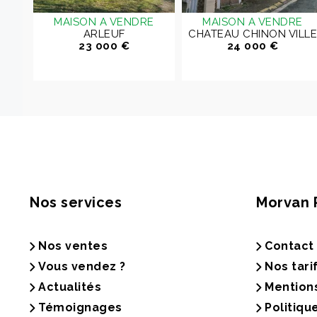
 4
MAISON A VENDRE
MAISON A VENDRE
RE
ARLEUF
CHATEAU CHINON VILLE
VAN
23 000 €
24 000 €
Nos services
Morvan 
Nos ventes
Contact
Vous vendez ?
Nos tari
Actualités
Mention
Témoignages
Politiqu