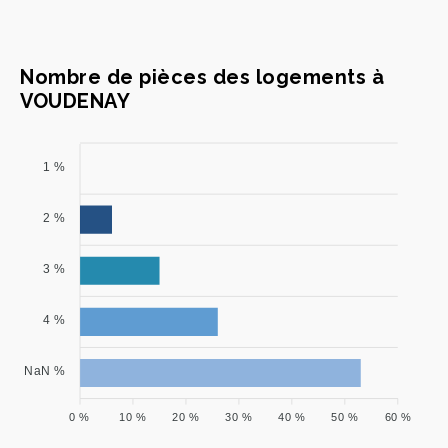
Nombre de pièces des logements à
VOUDENAY
1 %
2 %
3 %
4 %
NaN %
0 %
10 %
20 %
30 %
40 %
50 %
60 %