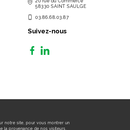
20 rue du Commerce
58330 SAINT SAULGE
03.86.68.03.87
Suivez-nous
ur notre site, pour vous montrer un
re la provenance de nos visiteurs.