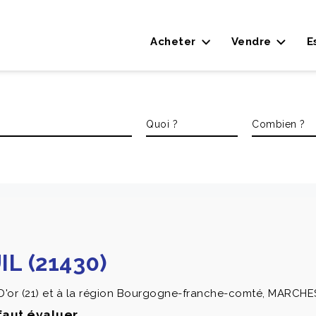
Acheter
Vendre
E
L (21430)
or (21) et à la région Bourgogne-franche-comté, MARCHESE
 faut évaluer