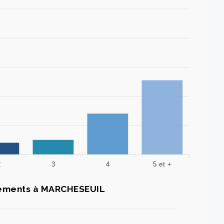
2
3
4
5 et +
ements à MARCHESEUIL