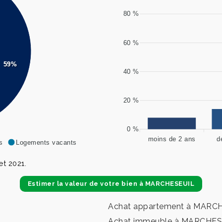
80 %
60 %
59%
40 %
20 %
0 %
moins de 2 ans
d
s
Logements vacants
t 2021.
Estimer la valeur de votre bien à MARCHESEUIL
Achat appartement à MARC
Achat immeuble à MARCHES