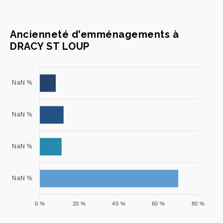
Ancienneté d'emménagements à
DRACY ST LOUP
NaN %
NaN %
NaN %
NaN %
0 %
20 %
40 %
60 %
80 %