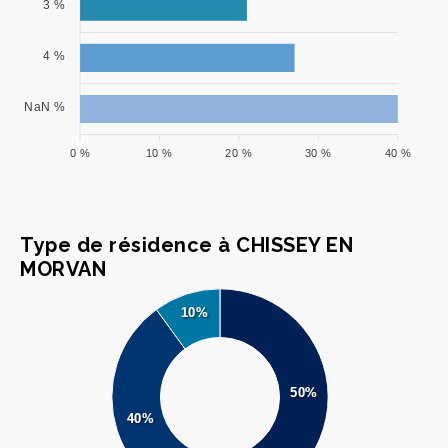
3 %
4 %
NaN %
0 %
10 %
20 %
30 %
40 %
Type de résidence à CHISSEY EN
MORVAN
10%
50%
40%