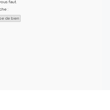
vous faut.
che :
pe de bien