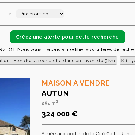
Tri :
ORGEOT. Nous vous invitons à modifier vos critères de reche
ation : Etendre la recherche dans un rayon de 5 km
1 Ty
MAISON A VENDRE
AUTUN
2
264 m
324 000 €
Située aux portes de la Cité Gallo-Romai