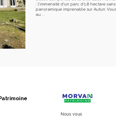
: l'immensité d'un parc d'1,8 hectare san
panoramique imprenable sur Autun. Vous b
au ...
Patrimoine
Nous vous