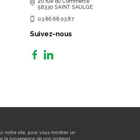
20 rue du Commerce
58330 SAINT SAULGE
03.86.68.03.87
Suivez-nous
ur notre site, pour vous montrer un
re la provenance de nos visiteurs.