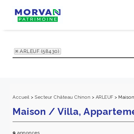
ARLEUF (58430)
Accueil
>
Secteur Château Chinon
>
ARLEUF
>
Maison
Maison / Villa, Apparte
9
annonces